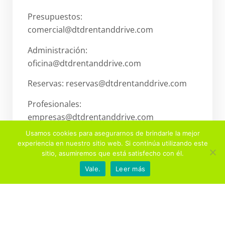
Presupuestos:
comercial@dtdrentanddrive.com
Administración:
oficina@dtdrentanddrive.com
Reservas: reservas@dtdrentanddrive.com
Profesionales:
empresas@dtdrentanddrive.com
Usamos cookies para asegurarnos de brindarle la mejor
Vehículos: flota@dtdrentanddrive.com
experiencia en nuestro sitio web. Si continúa utilizando este
sitio, asumiremos que está satisfecho con él.
Vale.
Leer más