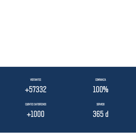
Mejor calificación calidad / precio
Empresa de alquiler de vehículos de Cantabria con
la mejor valoración por satisfacción del cliente
VISITANTES
CONFIANZA
+
64000
100
%
CLIENTES SATISFECHOS
SERVICIO
+
1000
365
 d