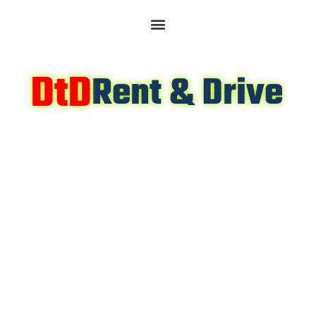
DtD
Rent & Drive
Alquiler de Furgonetas de 9 plazas y Turismos