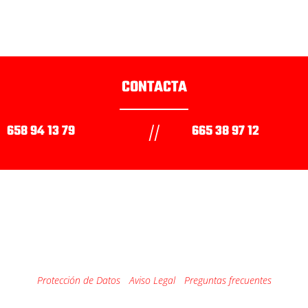
CONTACTA
658 94 13 79
665 38 97 12
//
DtD Rent & Drive
www.rentanddrive.com
Protección de Datos
/
Aviso Legal
/
Preguntas frecuentes